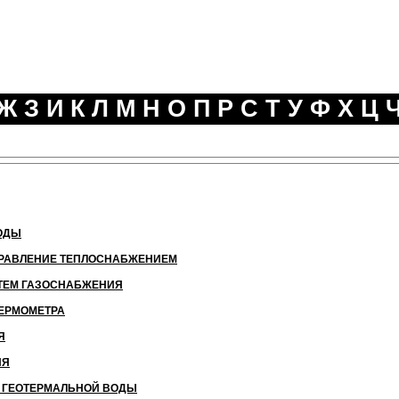
Ж
З
И
К
Л
М
Н
О
П
Р
С
Т
У
Ф
Х
Ц
ОДЫ
ПРАВЛЕНИЕ ТЕПЛОСНАБЖЕНИЕМ
ТЕМ ГАЗОСНАБЖЕНИЯ
ТЕРМОМЕТРА
Я
ИЯ
Й ГЕОТЕРМАЛЬНОЙ ВОДЫ