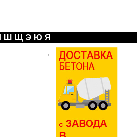
Ч
Ш
Щ
Э
Ю
Я