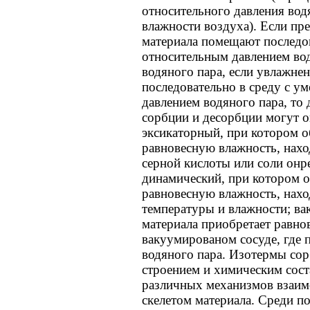
относительного давления вод
влажности воздуха). Если п
материала помещают последо
относительным давлением вод
водяного пара, если увлажн
последовательно в среду с 
давлением водяного пара, то
сорбции и десорбции могут 
эксикаторный, при котором о
равновесную влажность, нахо
серной кислоты или соли онр
динамический, при котором о
равновесную влажность, нахо
температуры и влажности; ва
материала приобретает равно
вакуумированом сосуде, где 
водяного пара. Изотермы со
строением и химическим сост
различных механизмов взаим
скелетом материала. Среди п