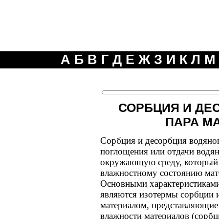
А
Б
В
Г
Д
Е
Ж
З
И
К
Л
М
СОРБЦИЯ И ДЕ
ПАРА М
Сорбция и десорбция водяног
поглощения или отдачи водян
окружающую среду, который 
влажностному состоянию мат
Основными характеристиками
являются изотермы сорбции и
материалом, представляющие
влажности материалов (сорбц