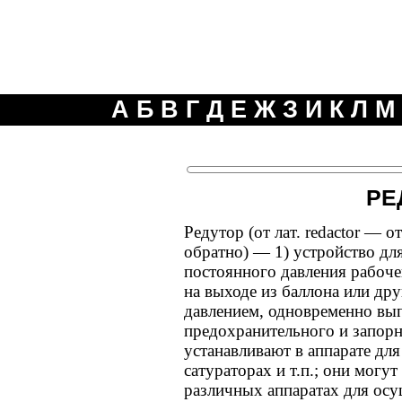
А
Б
В
Г
Д
Е
Ж
З
И
К
Л
М
РЕ
Редутор (от лат. redactor — 
обратно) — 1) устройство дл
постоянного давления рабочей
на выходе из баллона или др
давлением, одновременно в
предохранительного и запорн
устанавливают в аппарате для
сатураторах и т.п.; они могу
различных аппаратах для ос