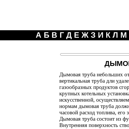
А
Б
В
Г
Д
Е
Ж
З
И
К
Л
М
ДЫМО
Дымовая труба небольших о
вертикальная труба дли удал
газообразных продуктов сгор
крупных котельных установка
искусственной, осуществляе
нормам дымовая труба должн
часовой расход топлива, его 
Дымовая труба состоит из фу
Внутренняя поверхность ств