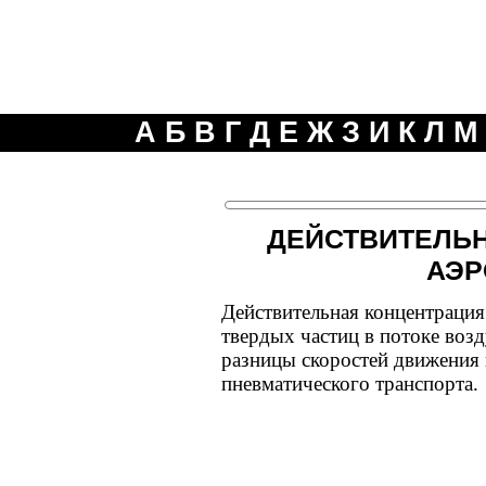
А
Б
В
Г
Д
Е
Ж
З
И
К
Л
М
ДЕЙСТВИТЕЛЬ
АЭР
Действительная концентрация 
твердых частиц в потоке возд
разницы скоростей движения 
пневматического транспорта.